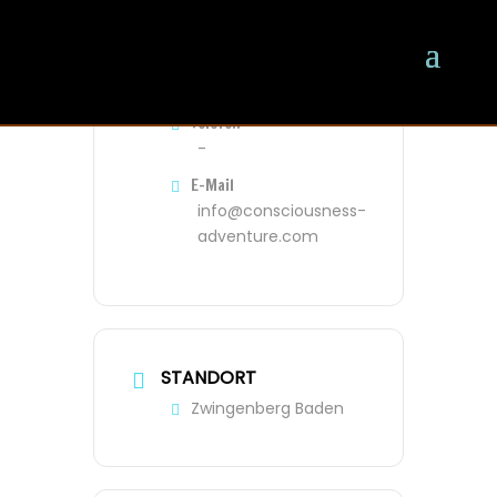
VERANSTALTER
Oliver
Telefon
-
E-Mail
info@consciousness-
adventure.com
STANDORT
Zwingenberg Baden