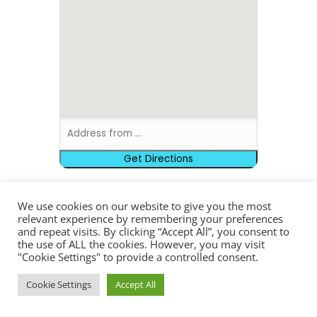
We use cookies on our website to give you the most
BOOK EVENT
relevant experience by remembering your preferences
and repeat visits. By clicking “Accept All”, you consent to
the use of ALL the cookies. However, you may visit
"Cookie Settings" to provide a controlled consent.
Einfach Reines Sein -
Naturzeit - 202703
Cookie Settings
Accept All
€460.00
Available Tickets:
11