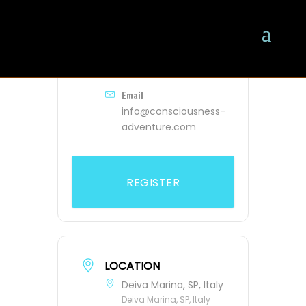
ORGANIZER
Oliver
Phone
-
Email
info@consciousness-
adventure.com
REGISTER
LOCATION
Deiva Marina, SP, Italy
Deiva Marina, SP, Italy