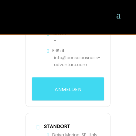
VERANSTALTER
Oliver
Telefon
-
E-Mail
info@consciousness-
adventure.com
ANMELDEN
STANDORT
Deiva Marina, SP, Italy